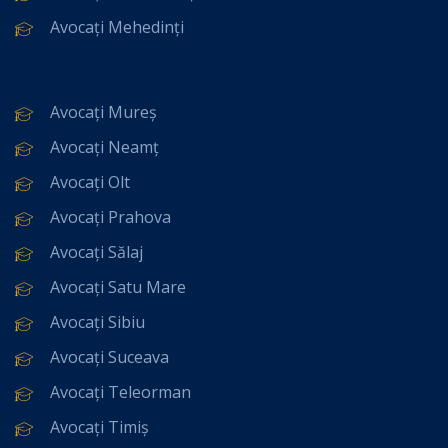
Avocați Mehedinți
Avocați Mureș
Avocați Neamț
Avocați Olt
Avocați Prahova
Avocați Sălaj
Avocați Satu Mare
Avocați Sibiu
Avocați Suceava
Avocați Teleorman
Avocați Timiș