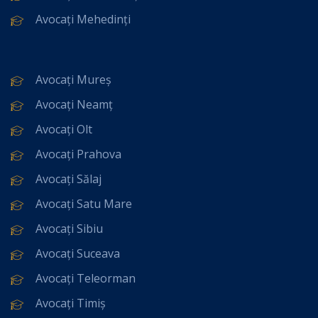
Avocați Mehedinți
Avocați Mureș
Avocați Neamț
Avocați Olt
Avocați Prahova
Avocați Sălaj
Avocați Satu Mare
Avocați Sibiu
Avocați Suceava
Avocați Teleorman
Avocați Timiș