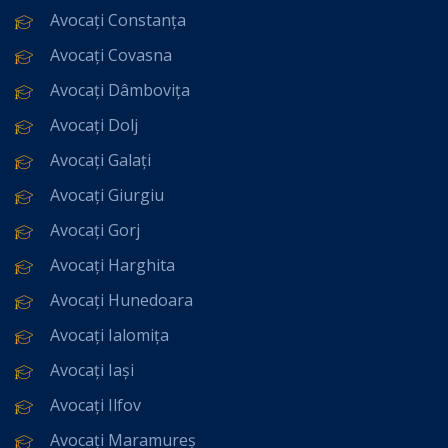
Avocați Constanța
Avocați Covasna
Avocați Dâmbovița
Avocați Dolj
Avocați Galați
Avocați Giurgiu
Avocați Gorj
Avocați Harghita
Avocați Hunedoara
Avocați Ialomița
Avocați Iași
Avocați Ilfov
Avocați Maramureș