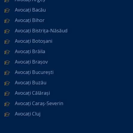
Avocați Bacău
Avocați Bihor
Avocați Bistrița-Năsăud
Avocați Botoșani
Avocați Brăila
Avocați Brașov
Avocați București
Avocați Buzău
Avocați Călărași
Avocați Caraș-Severin
Avocați Cluj