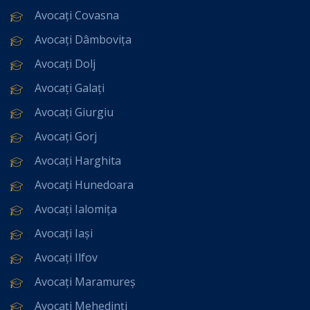
Avocați Covasna
Avocați Dâmbovița
Avocați Dolj
Avocați Galați
Avocați Giurgiu
Avocați Gorj
Avocați Harghita
Avocați Hunedoara
Avocați Ialomița
Avocați Iași
Avocați Ilfov
Avocați Maramureș
Avocați Mehedinți