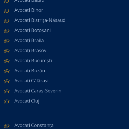
Avocați Bihor
Avocați Bistrița-Năsăud
Avocați Botoșani
Avocați Brăila
Avocați Brașov
Avocați București
Avocați Buzău
Avocați Călărași
Avocați Caraș-Severin
Avocați Cluj
Avocați Constanța