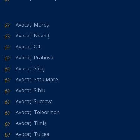
Avocați Mureș
Avocați Neamț
Avocați Olt
Avocați Prahova
Avocați Sălaj
Avocați Satu Mare
Avocați Sibiu
Avocați Suceava
Avocați Teleorman
Avocați Timiș
Avocați Tulcea