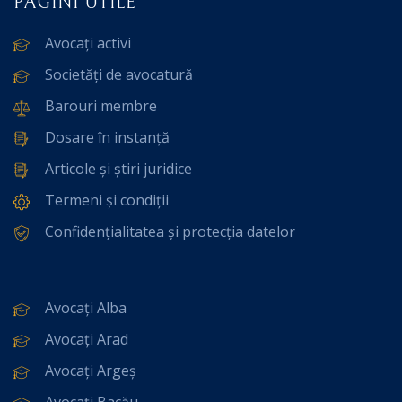
PAGINI UTILE
Avocați activi
Societăți de avocatură
Barouri membre
Dosare în instanță
Articole și știri juridice
Termeni și condiții
Confidențialitatea și protecția datelor
Avocați Alba
Avocați Arad
Avocați Argeș
Avocați Bacău