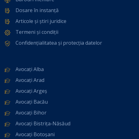
Dosare în instanță
Articole și știri juridice
Termeni și condiții
Confidențialitatea și protecția datelor
Avocați Alba
Avocați Arad
Avocați Argeș
Avocați Bacău
Avocați Bihor
Avocați Bistrița-Năsăud
Avocați Botoșani