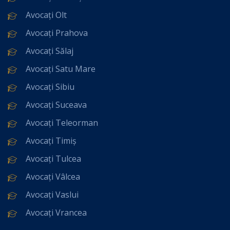
Avocați Olt
Avocați Prahova
Avocați Sălaj
Avocați Satu Mare
Avocați Sibiu
Avocați Suceava
Avocați Teleorman
Avocați Timiș
Avocați Tulcea
Avocați Vâlcea
Avocați Vaslui
Avocați Vrancea