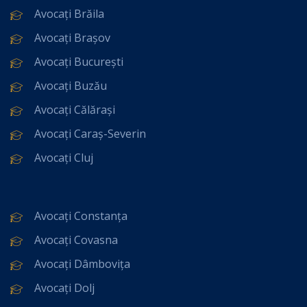
Avocați Brăila
Avocați Brașov
Avocați București
Avocați Buzău
Avocați Călărași
Avocați Caraș-Severin
Avocați Cluj
Avocați Constanța
Avocați Covasna
Avocați Dâmbovița
Avocați Dolj