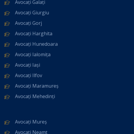
Avocați Galați
Avocați Giurgiu
Avocați Gorj
Avocați Harghita
Avocați Hunedoara
Avocați Ialomița
Avocați Iași
Avocați Ilfov
Avocați Maramureș
Avocați Mehedinți
Avocați Mureș
Avocați Neamț