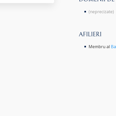
(neprecizate)
AFILIERI
Membru al
Ba