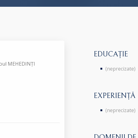
EDUCAȚIE
aroul MEHEDINȚI
(neprecizate)
EXPERIENȚĂ
(neprecizate)
DOMENII DE