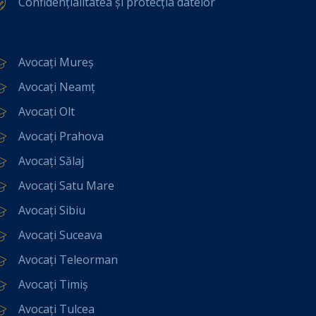
Confidențialitatea și protecția datelor
Avocați Mureș
Avocați Neamț
Avocați Olt
Avocați Prahova
Avocați Sălaj
Avocați Satu Mare
Avocați Sibiu
Avocați Suceava
Avocați Teleorman
Avocați Timiș
Avocați Tulcea