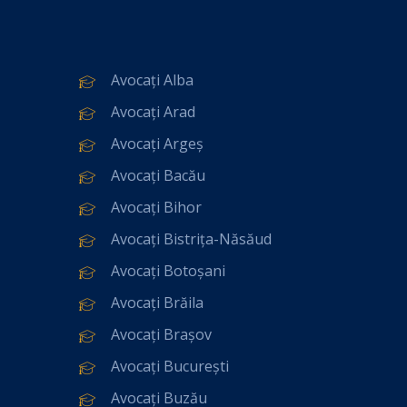
Avocați Alba
Avocați Arad
Avocați Argeș
Avocați Bacău
Avocați Bihor
Avocați Bistrița-Năsăud
Avocați Botoșani
Avocați Brăila
Avocați Brașov
Avocați București
Avocați Buzău