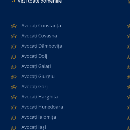
Vezi toate domeniile
Avocați Constanța
Avocați Covasna
Avocați Dâmbovița
Avocați Dolj
Avocați Galați
Avocați Giurgiu
Avocați Gorj
Avocați Harghita
Avocați Hunedoara
Avocați Ialomița
Avocați Iași