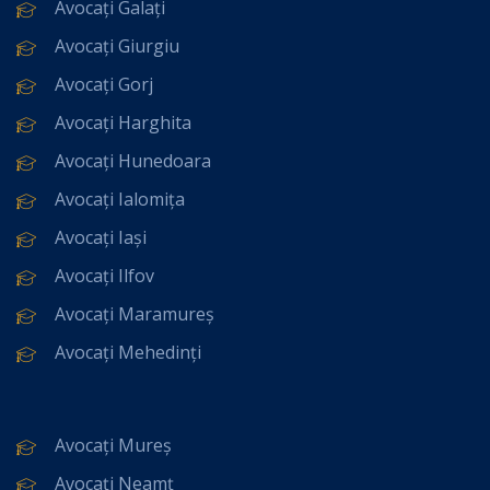
Avocați Galați
Avocați Giurgiu
Avocați Gorj
Avocați Harghita
Avocați Hunedoara
Avocați Ialomița
Avocați Iași
Avocați Ilfov
Avocați Maramureș
Avocați Mehedinți
Avocați Mureș
Avocați Neamț