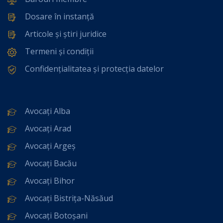
Dosare în instanță
Articole și știri juridice
Termeni și condiții
Confidențialitatea și protecția datelor
Avocați Alba
Avocați Arad
Avocați Argeș
Avocați Bacău
Avocați Bihor
Avocați Bistrița-Năsăud
Avocați Botoșani