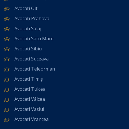
Avocați Olt
Avocați Prahova
Avocați Sălaj
Avocați Satu Mare
Avocați Sibiu
Avocați Suceava
Avocați Teleorman
Avocați Timiș
Avocați Tulcea
Avocați Vâlcea
Avocați Vaslui
Avocați Vrancea