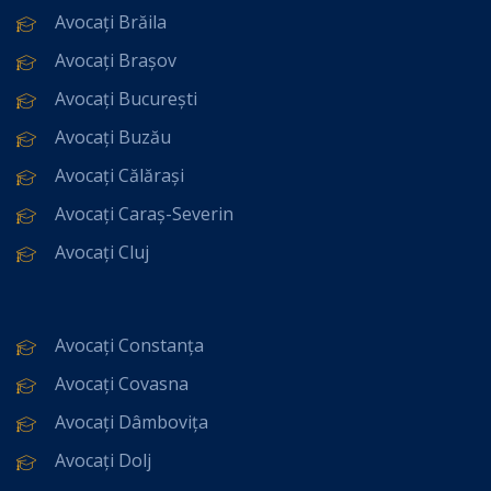
Avocați Brăila
Avocați Brașov
Avocați București
Avocați Buzău
Avocați Călărași
Avocați Caraș-Severin
Avocați Cluj
Avocați Constanța
Avocați Covasna
Avocați Dâmbovița
Avocați Dolj