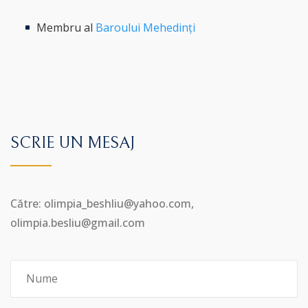
Membru al
Baroului Mehedinți
SCRIE UN MESAJ
Către: olimpia_beshliu@yahoo.com,
olimpia.besliu@gmail.com