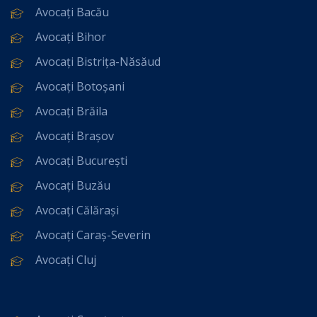
Avocați Bacău
Avocați Bihor
Avocați Bistrița-Năsăud
Avocați Botoșani
Avocați Brăila
Avocați Brașov
Avocați București
Avocați Buzău
Avocați Călărași
Avocați Caraș-Severin
Avocați Cluj