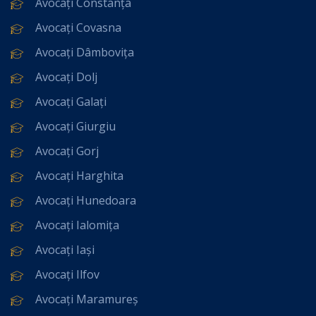
Avocați Constanța
Avocați Covasna
Avocați Dâmbovița
Avocați Dolj
Avocați Galați
Avocați Giurgiu
Avocați Gorj
Avocați Harghita
Avocați Hunedoara
Avocați Ialomița
Avocați Iași
Avocați Ilfov
Avocați Maramureș