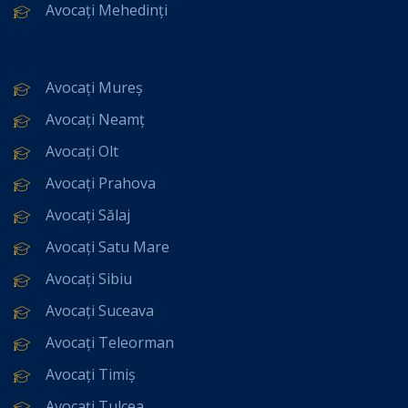
Avocați Mehedinți
Avocați Mureș
Avocați Neamț
Avocați Olt
Avocați Prahova
Avocați Sălaj
Avocați Satu Mare
Avocați Sibiu
Avocați Suceava
Avocați Teleorman
Avocați Timiș
Avocați Tulcea