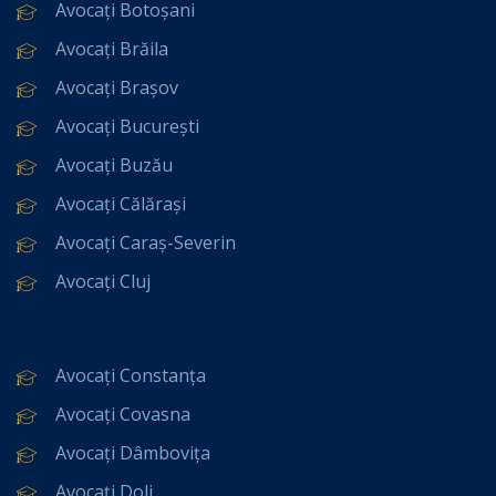
Avocați Botoșani
Avocați Brăila
Avocați Brașov
Avocați București
Avocați Buzău
Avocați Călărași
Avocați Caraș-Severin
Avocați Cluj
Avocați Constanța
Avocați Covasna
Avocați Dâmbovița
Avocați Dolj