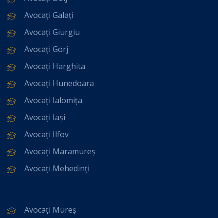
Avocați Galați
Avocați Giurgiu
Avocați Gorj
Avocați Harghita
Avocați Hunedoara
Avocați Ialomița
Avocați Iași
Avocați Ilfov
Avocați Maramureș
Avocați Mehedinți
Avocați Mureș