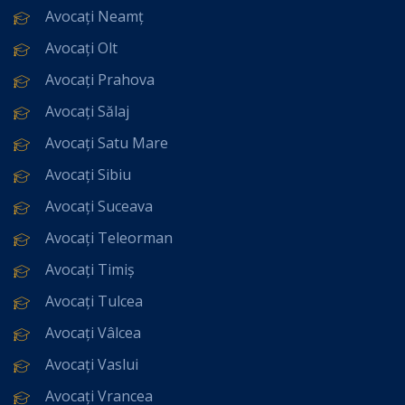
Avocați Neamț
Avocați Olt
Avocați Prahova
Avocați Sălaj
Avocați Satu Mare
Avocați Sibiu
Avocați Suceava
Avocați Teleorman
Avocați Timiș
Avocați Tulcea
Avocați Vâlcea
Avocați Vaslui
Avocați Vrancea