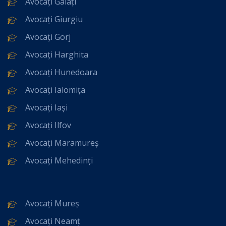
Avocați Galați
Avocați Giurgiu
Avocați Gorj
Avocați Harghita
Avocați Hunedoara
Avocați Ialomița
Avocați Iași
Avocați Ilfov
Avocați Maramureș
Avocați Mehedinți
Avocați Mureș
Avocați Neamț