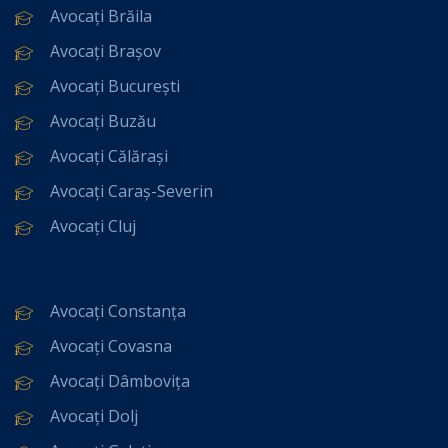
Avocați Brăila
Avocați Brașov
Avocați București
Avocați Buzău
Avocați Călărași
Avocați Caraș-Severin
Avocați Cluj
Avocați Constanța
Avocați Covasna
Avocați Dâmbovița
Avocați Dolj