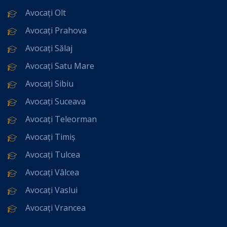
Avocați Olt
Avocați Prahova
Avocați Sălaj
Avocați Satu Mare
Avocați Sibiu
Avocați Suceava
Avocați Teleorman
Avocați Timiș
Avocați Tulcea
Avocați Vâlcea
Avocați Vaslui
Avocați Vrancea