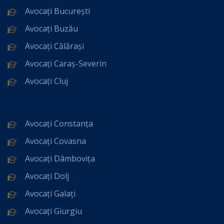
Avocați București
Avocați Buzău
Avocați Călărași
Avocați Caraș-Severin
Avocați Cluj
Avocați Constanța
Avocați Covasna
Avocați Dâmbovița
Avocați Dolj
Avocați Galați
Avocați Giurgiu