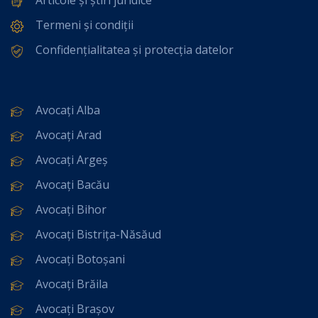
Termeni și condiții
Confidențialitatea și protecția datelor
Avocați Alba
Avocați Arad
Avocați Argeș
Avocați Bacău
Avocați Bihor
Avocați Bistrița-Năsăud
Avocați Botoșani
Avocați Brăila
Avocați Brașov