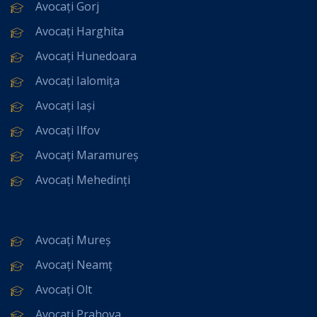
Avocați Gorj
Avocați Harghita
Avocați Hunedoara
Avocați Ialomița
Avocați Iași
Avocați Ilfov
Avocați Maramureș
Avocați Mehedinți
Avocați Mureș
Avocați Neamț
Avocați Olt
Avocați Prahova