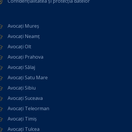
Confidențialitatea și protecția datelor
Avocați Mureș
Avocați Neamț
Avocați Olt
Avocați Prahova
Avocați Sălaj
Avocați Satu Mare
Avocați Sibiu
Avocați Suceava
Avocați Teleorman
Avocați Timiș
Avocați Tulcea