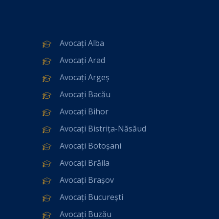
Avocați Alba
Avocați Arad
Avocați Argeș
Avocați Bacău
Avocați Bihor
Avocați Bistrița-Năsăud
Avocați Botoșani
Avocați Brăila
Avocați Brașov
Avocați București
Avocați Buzău