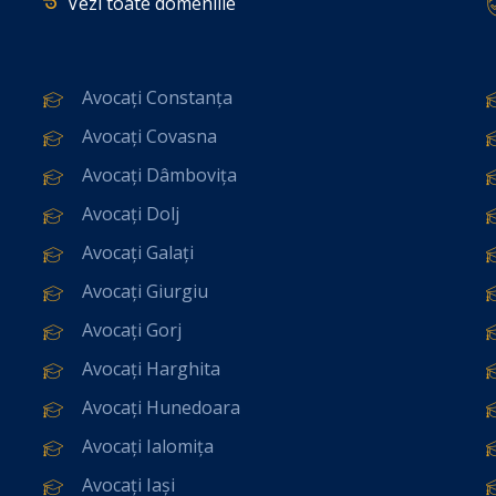
Vezi toate domeniile
Avocați Constanța
Avocați Covasna
Avocați Dâmbovița
Avocați Dolj
Avocați Galați
Avocați Giurgiu
Avocați Gorj
Avocați Harghita
Avocați Hunedoara
Avocați Ialomița
Avocați Iași