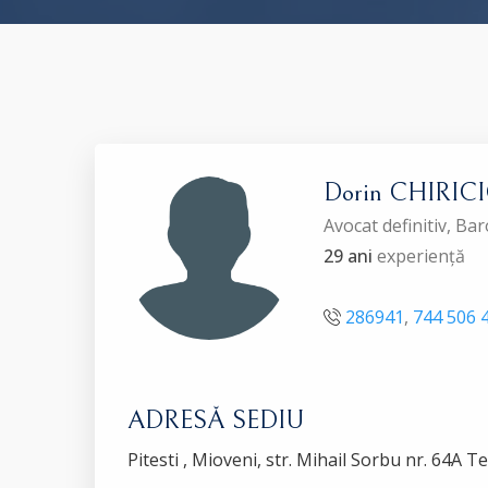
Dorin CHIRIC
Avocat definitiv, Ba
29 ani
experiență
286941
,
744 506 
ADRESĂ SEDIU
Pitesti , Mioveni, str. Mihail Sorbu nr. 64A T