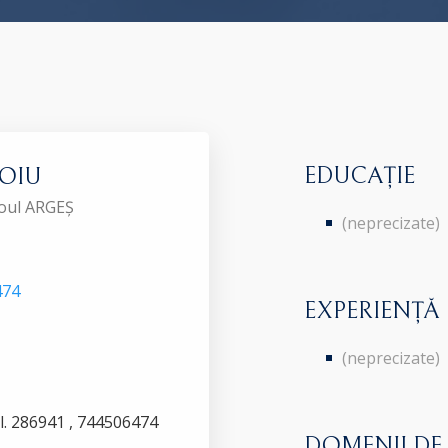
EDUCAȚIE
IOIU
roul ARGEȘ
(neprecizate)
474
EXPERIENȚĂ
(neprecizate)
el. 286941 , 744506474
DOMENII DE