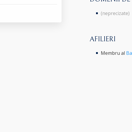
(neprecizate)
AFILIERI
Membru al
Ba