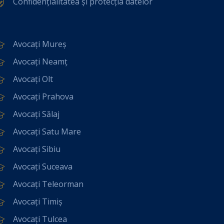
Confidențialitatea și protecția datelor
Avocați Mureș
Avocați Neamț
Avocați Olt
Avocați Prahova
Avocați Sălaj
Avocați Satu Mare
Avocați Sibiu
Avocați Suceava
Avocați Teleorman
Avocați Timiș
Avocați Tulcea