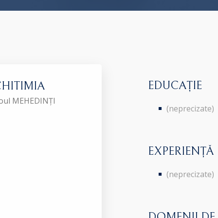
EDUCAȚIE
 CHITIMIA
aroul MEHEDINȚI
(neprecizate)
EXPERIENȚĂ
(neprecizate)
DOMENII DE