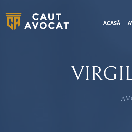
ACASĂ
A
VIRGI
AV