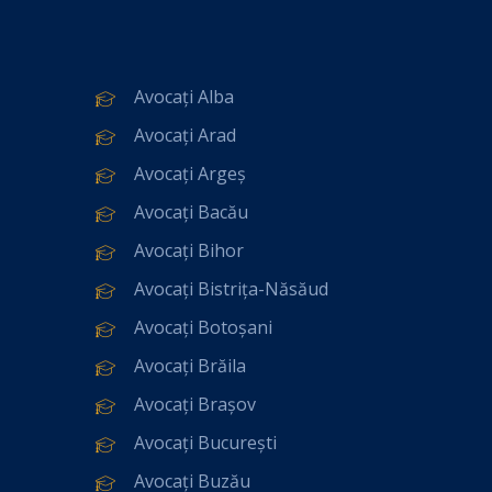
Avocați Alba
Avocați Arad
Avocați Argeș
Avocați Bacău
Avocați Bihor
Avocați Bistrița-Năsăud
Avocați Botoșani
Avocați Brăila
Avocați Brașov
Avocați București
Avocați Buzău