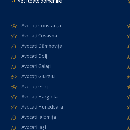
Vezi toate domeniile
Avocați Constanța
Avocați Covasna
Avocați Dâmbovița
Avocați Dolj
Avocați Galați
Avocați Giurgiu
Avocați Gorj
Avocați Harghita
Avocați Hunedoara
Avocați Ialomița
Avocați Iași