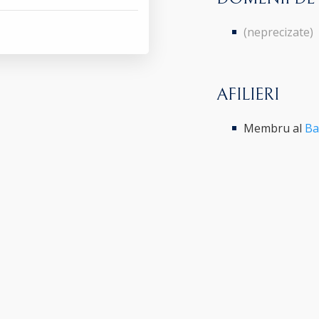
(neprecizate)
AFILIERI
Membru al
Ba