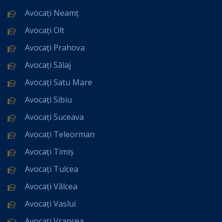
Avocați Neamț
Avocați Olt
Avocați Prahova
Avocați Sălaj
Avocați Satu Mare
Avocați Sibiu
Avocați Suceava
Avocați Teleorman
Avocați Timiș
Avocați Tulcea
Avocați Vâlcea
Avocați Vaslui
Avocați Vrancea