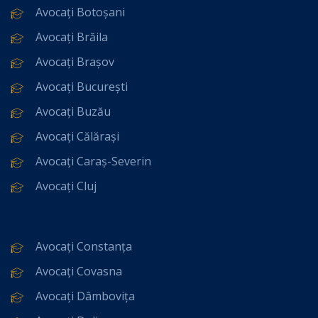
Avocați Botoșani
Avocați Brăila
Avocați Brașov
Avocați București
Avocați Buzău
Avocați Călărași
Avocați Caraș-Severin
Avocați Cluj
Avocați Constanța
Avocați Covasna
Avocați Dâmbovița