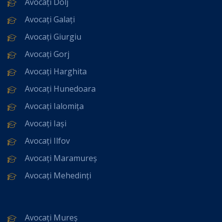
Avocați Dolj
Avocați Galați
Avocați Giurgiu
Avocați Gorj
Avocați Harghita
Avocați Hunedoara
Avocați Ialomița
Avocați Iași
Avocați Ilfov
Avocați Maramureș
Avocați Mehedinți
Avocați Mureș