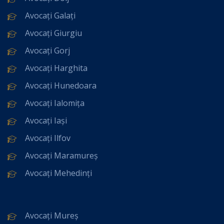
Avocați Galați
Avocați Giurgiu
Avocați Gorj
Avocați Harghita
Avocați Hunedoara
Avocați Ialomița
Avocați Iași
Avocați Ilfov
Avocați Maramureș
Avocați Mehedinți
Avocați Mureș