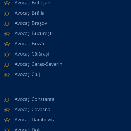
Avocați Botoșani
Avocați Brăila
Avocați Brașov
Avocați București
Avocați Buzău
Avocați Călărași
Avocați Caraș-Severin
Avocați Cluj
Avocați Constanța
Avocați Covasna
Avocați Dâmbovița
Avocați Dolj