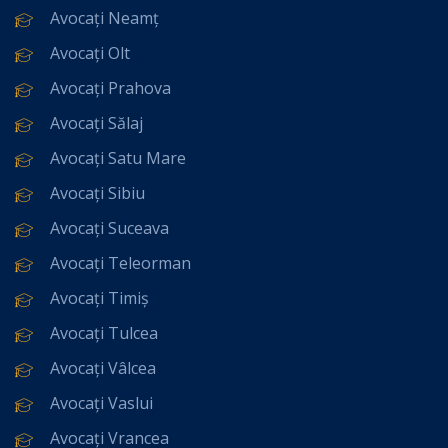
Avocați Neamț
Avocați Olt
Avocați Prahova
Avocați Sălaj
Avocați Satu Mare
Avocați Sibiu
Avocați Suceava
Avocați Teleorman
Avocați Timiș
Avocați Tulcea
Avocați Vâlcea
Avocați Vaslui
Avocați Vrancea