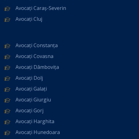
Avocați Caraș-Severin
Avocați Cluj
Avocați Constanța
Avocați Covasna
Avocați Dâmbovița
Avocați Dolj
Avocați Galați
Avocați Giurgiu
Avocați Gorj
Avocați Harghita
Avocați Hunedoara