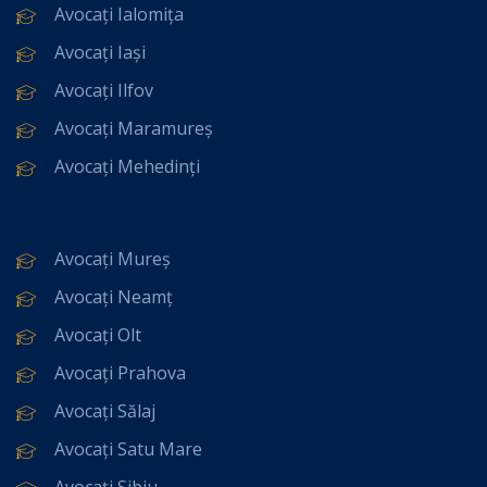
Avocați Ialomița
Avocați Iași
Avocați Ilfov
Avocați Maramureș
Avocați Mehedinți
Avocați Mureș
Avocați Neamț
Avocați Olt
Avocați Prahova
Avocați Sălaj
Avocați Satu Mare