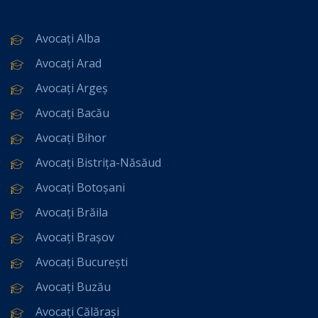
Avocați Alba
Avocați Arad
Avocați Argeș
Avocați Bacău
Avocați Bihor
Avocați Bistrița-Năsăud
Avocați Botoșani
Avocați Brăila
Avocați Brașov
Avocați București
Avocați Buzău
Avocați Călărași