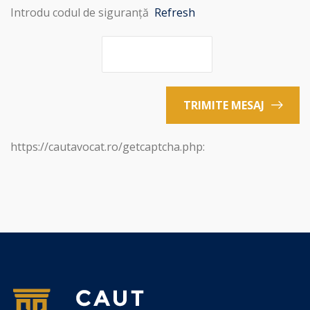
Introdu codul de siguranță
Refresh
TRIMITE MESAJ
https://cautavocat.ro/getcaptcha.php: