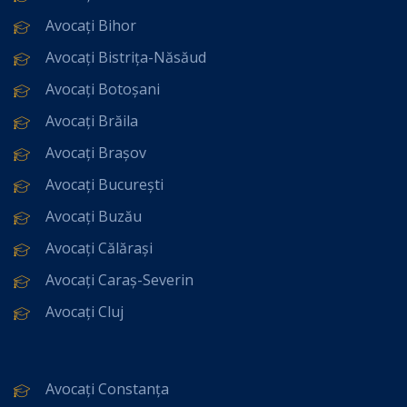
Avocați Bihor
Avocați Bistrița-Năsăud
Avocați Botoșani
Avocați Brăila
Avocați Brașov
Avocați București
Avocați Buzău
Avocați Călărași
Avocați Caraș-Severin
Avocați Cluj
Avocați Constanța