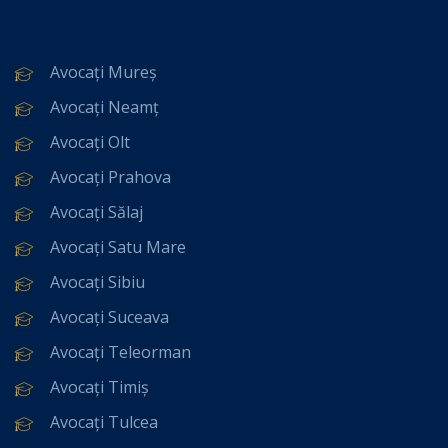
Avocați Mureș
Avocați Neamț
Avocați Olt
Avocați Prahova
Avocați Sălaj
Avocați Satu Mare
Avocați Sibiu
Avocați Suceava
Avocați Teleorman
Avocați Timiș
Avocați Tulcea