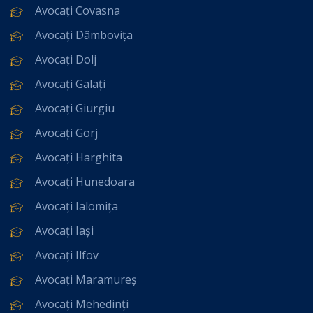
Avocați Covasna
Avocați Dâmbovița
Avocați Dolj
Avocați Galați
Avocați Giurgiu
Avocați Gorj
Avocați Harghita
Avocați Hunedoara
Avocați Ialomița
Avocați Iași
Avocați Ilfov
Avocați Maramureș
Avocați Mehedinți