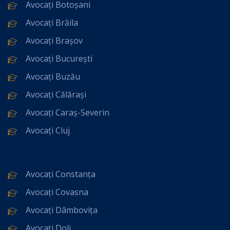
Avocați Botoșani
Avocați Brăila
Avocați Brașov
Avocați București
Avocați Buzău
Avocați Călărași
Avocați Caraș-Severin
Avocați Cluj
Avocați Constanța
Avocați Covasna
Avocați Dâmbovița
Avocați Dolj