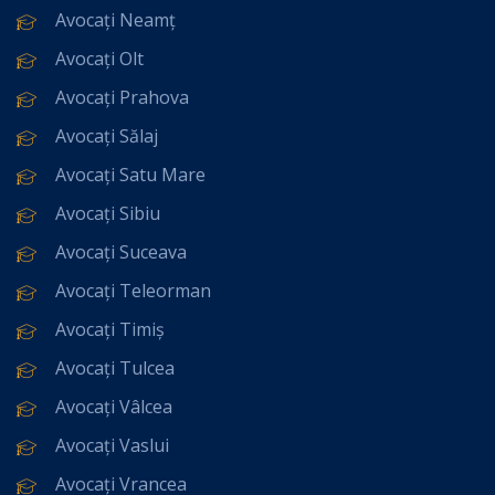
Avocați Neamț
Avocați Olt
Avocați Prahova
Avocați Sălaj
Avocați Satu Mare
Avocați Sibiu
Avocați Suceava
Avocați Teleorman
Avocați Timiș
Avocați Tulcea
Avocați Vâlcea
Avocați Vaslui
Avocați Vrancea