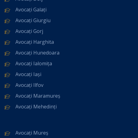
Avocați Galați
Avocați Giurgiu
Avocați Gorj
Avocați Harghita
Avocați Hunedoara
Avocați Ialomița
Avocați Iași
Avocați Ilfov
Avocați Maramureș
Avocați Mehedinți
Avocați Mureș