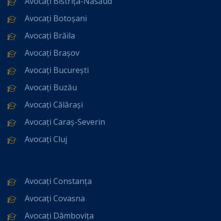
Avocați Bistrița-Năsăud
Avocați Botoșani
Avocați Brăila
Avocați Brașov
Avocați București
Avocați Buzău
Avocați Călărași
Avocați Caraș-Severin
Avocați Cluj
Avocați Constanța
Avocați Covasna
Avocați Dâmbovița