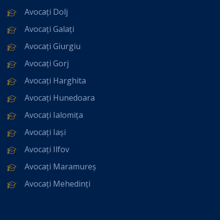
Avocați Dolj
Avocați Galați
Avocați Giurgiu
Avocați Gorj
Avocați Harghita
Avocați Hunedoara
Avocați Ialomița
Avocați Iași
Avocați Ilfov
Avocați Maramureș
Avocați Mehedinți