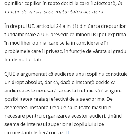
opiniilor copiilor în toate deciziile care îi afectează
, în
funcție de vârsta și de maturitatea acestora
.
În dreptul UE, articolul 24 alin. (1) din Carta drepturilor
fundamentale a U.E. prevede că minorii își pot exprima
în mod liber opinia, care se ia în considerare în
problemele care îi privesc, în funcție de vârsta și gradul
lor de maturitate.
CJUE a argumentat că audierea unui copil nu constituie
un drept absolut, dar că, dacă o instanță decide că
audierea este necesară, aceasta trebuie să îi asigure
posibilitatea reală și efectivă de a se exprima. De
asemenea, instanța trebuie să ia toate măsurile
necesare pentru organizarea acestor audieri, ținând
seama de interesul superior al copilului și de
circumstanțele fiecărui caz.
[1]