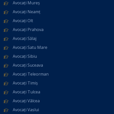
Avocați Mureș
Avocați Neamț
Avocați Olt
Avocați Prahova
Avocați Sălaj
Avocați Satu Mare
Avocați Sibiu
Avocați Suceava
Avocați Teleorman
Avocați Timiș
Avocați Tulcea
Avocați Vâlcea
Avocați Vaslui