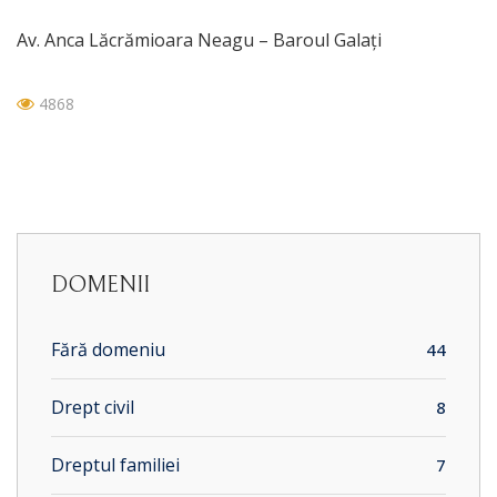
Av. Anca Lăcrămioara Neagu – Baroul Galați
4868
DOMENII
Fără domeniu
44
Drept civil
8
Dreptul familiei
7