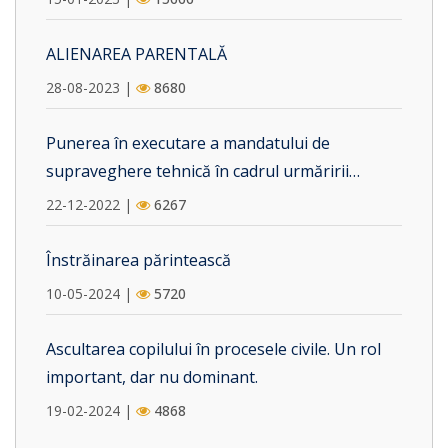
ALIENAREA PARENTALĂ
28-08-2023 |
8680
Punerea în executare a mandatului de
supraveghere tehnică în cadrul urmăririi
penale. Vicii procedurale care pot fi invocate în
22-12-2022 |
6267
camera preliminară.
Înstrăinarea părintească
10-05-2024 |
5720
Ascultarea copilului în procesele civile. Un rol
important, dar nu dominant.
19-02-2024 |
4868