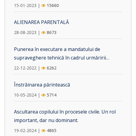
15-01-2023 |
15660
ALIENAREA PARENTALĂ
28-08-2023 |
8673
Punerea în executare a mandatului de
supraveghere tehnică în cadrul urmăririi
penale. Vicii procedurale care pot fi invocate în
22-12-2022 |
6262
camera preliminară.
Înstrăinarea părintească
10-05-2024 |
5714
Ascultarea copilului în procesele civile. Un rol
important, dar nu dominant.
19-02-2024 |
4865