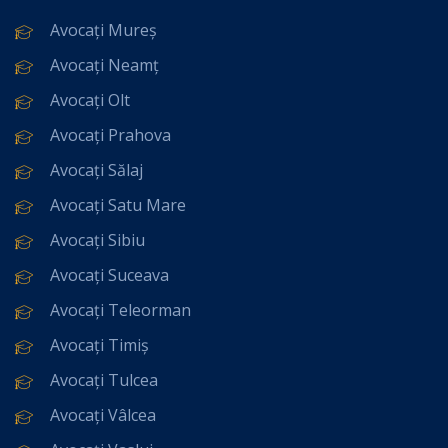
Avocați Mureș
Avocați Neamț
Avocați Olt
Avocați Prahova
Avocați Sălaj
Avocați Satu Mare
Avocați Sibiu
Avocați Suceava
Avocați Teleorman
Avocați Timiș
Avocați Tulcea
Avocați Vâlcea