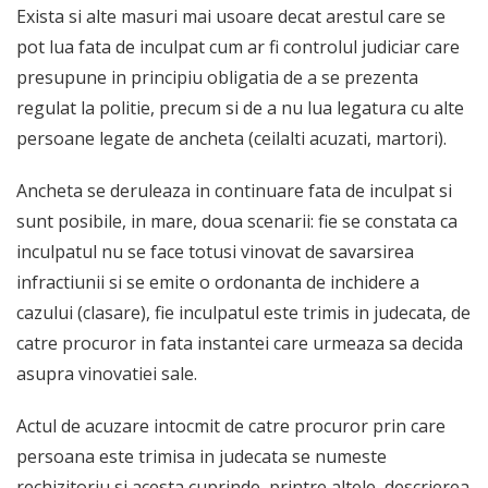
Exista si alte masuri mai usoare decat arestul care se
pot lua fata de inculpat cum ar fi controlul judiciar care
presupune in principiu obligatia de a se prezenta
regulat la politie, precum si de a nu lua legatura cu alte
persoane legate de ancheta (ceilalti acuzati, martori).
Ancheta se deruleaza in continuare fata de inculpat si
sunt posibile, in mare, doua scenarii: fie se constata ca
inculpatul nu se face totusi vinovat de savarsirea
infractiunii si se emite o ordonanta de inchidere a
cazului (clasare), fie inculpatul este trimis in judecata, de
catre procuror in fata instantei care urmeaza sa decida
asupra vinovatiei sale.
Actul de acuzare intocmit de catre procuror prin care
persoana este trimisa in judecata se numeste
rechizitoriu si acesta cuprinde, printre altele, descrierea