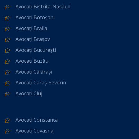
Avocați Bistrița-Năsăud
Avocați Botoșani
Avocați Brăila
Avocați Brașov
Avocați București
Avocați Buzău
Avocați Călărași
Avocați Caraș-Severin
Avocați Cluj
Avocați Constanța
Avocați Covasna