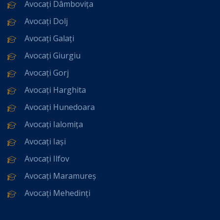
Avocați Dâmbovița
Avocați Dolj
Avocați Galați
Avocați Giurgiu
Avocați Gorj
Avocați Harghita
Avocați Hunedoara
Avocați Ialomița
Avocați Iași
Avocați Ilfov
Avocați Maramureș
Avocați Mehedinți