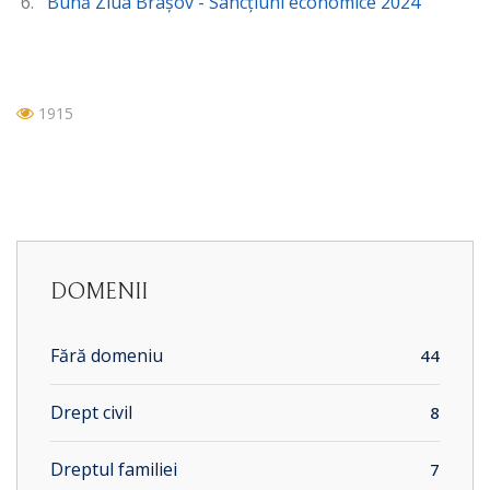
Bună Ziua Brașov - Sancțiuni economice 2024
1915
DOMENII
Fără domeniu
44
Drept civil
8
Dreptul familiei
7