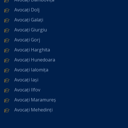
Avocați Dolj
Avocați Galați
Avocați Giurgiu
Avocați Gorj
Avocați Harghita
Avocați Hunedoara
Avocați Ialomița
Avocați Iași
Avocați Ilfov
Avocați Maramureș
Avocați Mehedinți