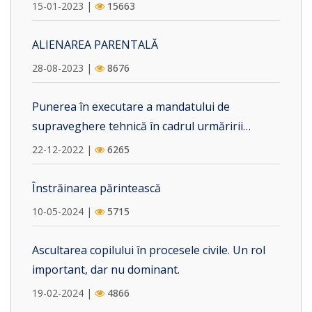
15-01-2023 |
15663
ALIENAREA PARENTALĂ
28-08-2023 |
8676
Punerea în executare a mandatului de
supraveghere tehnică în cadrul urmăririi
penale. Vicii procedurale care pot fi invocate în
22-12-2022 |
6265
camera preliminară.
Înstrăinarea părintească
10-05-2024 |
5715
Ascultarea copilului în procesele civile. Un rol
important, dar nu dominant.
19-02-2024 |
4866