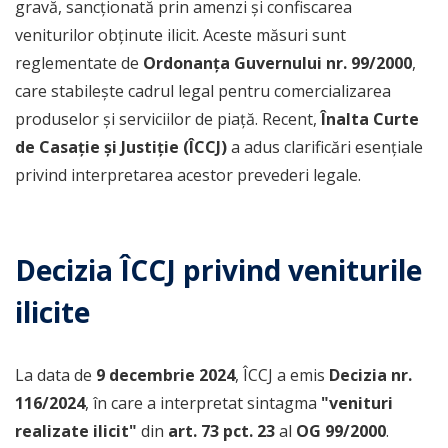
gravă, sancționată prin amenzi și confiscarea
veniturilor obținute ilicit. Aceste măsuri sunt
reglementate de
Ordonanța Guvernului nr. 99/2000
,
care stabilește cadrul legal pentru comercializarea
produselor și serviciilor de piață. Recent,
Înalta Curte
de Casație și Justiție (ÎCCJ)
a adus clarificări esențiale
privind interpretarea acestor prevederi legale.
Decizia ÎCCJ privind veniturile
ilicite
La data de
9 decembrie 2024
, ÎCCJ a emis
Decizia nr.
116/2024
, în care a interpretat sintagma
"venituri
realizate ilicit"
din
art. 73 pct. 23
al
OG 99/2000
.