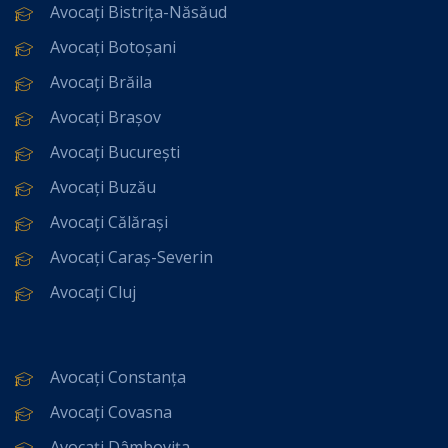
Avocați Bistrița-Năsăud
Avocați Botoșani
Avocați Brăila
Avocați Brașov
Avocați București
Avocați Buzău
Avocați Călărași
Avocați Caraș-Severin
Avocați Cluj
Avocați Constanța
Avocați Covasna
Avocați Dâmbovița