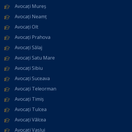
Avocați Mureș
Avocați Neamț
Avocați Olt
Avocați Prahova
Avocați Sălaj
Avocați Satu Mare
Avocați Sibiu
Avocați Suceava
Avocați Teleorman
Avocați Timiș
Avocați Tulcea
Avocați Vâlcea
Avocați Vaslui