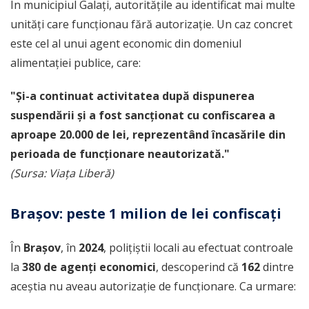
În municipiul Galați, autoritățile au identificat mai multe
unități care funcționau fără autorizație. Un caz concret
este cel al unui agent economic din domeniul
alimentației publice, care:
"Și-a continuat activitatea după dispunerea
suspendării și a fost sancționat cu confiscarea a
aproape 20.000 de lei, reprezentând încasările din
perioada de funcționare neautorizată."
(Sursa: Viața Liberă)
Brașov: peste 1 milion de lei confiscați
În
Brașov
, în
2024
, polițiștii locali au efectuat controale
la
380 de agenți economici
, descoperind că
162
dintre
aceștia nu aveau autorizație de funcționare. Ca urmare: