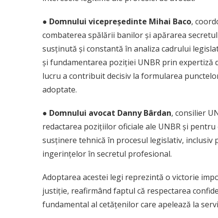
● Domnului vicepreședinte Mihai Baco
, coord
combaterea spălării banilor și apărarea secretulu
susținută și constantă în analiza cadrului legislat
și fundamentarea poziției UNBR prin expertiză d
lucru a contribuit decisiv la formularea puncte
adoptate.
● Domnului avocat Danny Bârdan
, consilier U
redactarea pozițiilor oficiale ale UNBR și pentr
susținere tehnică în procesul legislativ, inclusiv
ingerințelor în secretul profesional.
Adoptarea acestei legi reprezintă o victorie imp
justiție, reafirmând faptul că respectarea confiden
fundamental al cetățenilor care apelează la servic