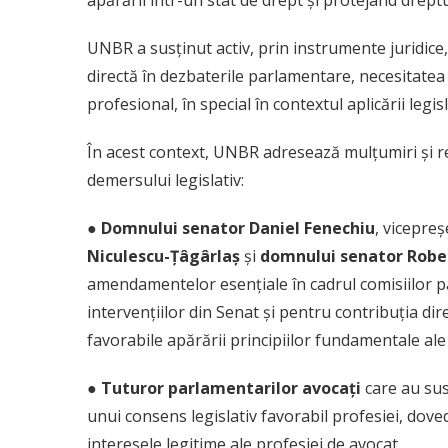
apărării într-un stat de drept și protejând drept
UNBR a susținut activ, prin instrumente juridic
directă în dezbaterile parlamentare, necesitatea 
profesional, în special în contextul aplicării legi
În acest context, UNBR adresează mulțumiri și re
demersului legislativ:
● Domnului senator Daniel Fenechiu
, vicepre
Niculescu-Țâgârlaș
și
domnului senator Robe
amendamentelor esențiale în cadrul comisiilor p
intervențiilor din Senat și pentru contribuția di
favorabile apărării principiilor fundamentale ale
● Tuturor parlamentarilor avocați
care au sus
unui consens legislativ favorabil profesiei, doved
interesele legitime ale profesiei de avocat.