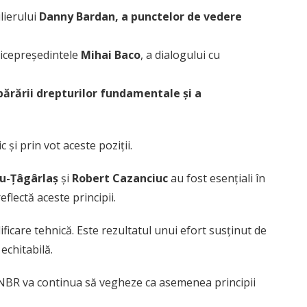
lierului
Danny Bardan, a punctelor de vedere
vicepreședintele
Mihai Baco
, a dialogului cu
părării drepturilor fundamentale și a
 și prin vot aceste poziții.
cu-Țâgârlaș
și
Robert Cazanciuc
au fost esențiali în
lectă aceste principii.
ficare tehnică. Este rezultatul unui efort susținut de
 echitabilă.
BR va continua să vegheze ca asemenea principii