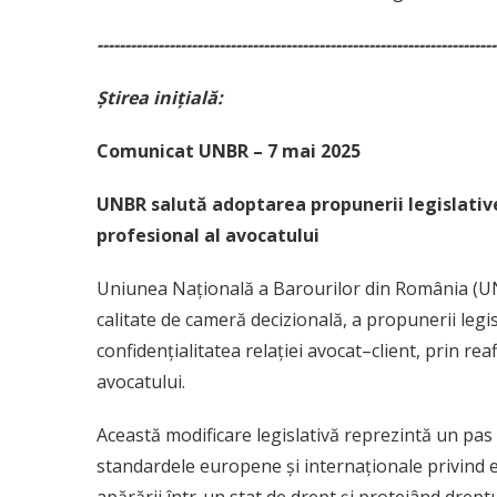
------------------------------------------------------------------------
Știrea inițială:
Comunicat UNBR – 7 mai 2025
UNBR salută adoptarea propunerii legislative
profesional al avocatului
Uniunea Națională a Barourilor din România (UN
calitate de cameră decizională, a propunerii legis
confidențialitatea relației avocat–client, prin re
avocatului.
Această modificare legislativă reprezintă un pas e
standardele europene și internaționale privind e