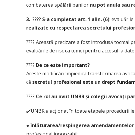
combaterea spălării banilor
nu pot anula sau r
3.
????
S-a completat art. 1 alin. (6)
: evaluările
realizate cu respectarea secretului profesio
???? Această precizare a fost introdusă tocmai p
evaluările de risc ca temei pentru accesul la date
????
De ce este important?
Aceste modificări împiedică transformarea avoca
că
secretul profesional este un drept fundamen
????
Ce rol au avut UNBR și colegii avocați
✔️UNBR a acționat în toate etapele procedurii le
● înlăturarea/respingerea amendamentelor 
profesional inopozabil;