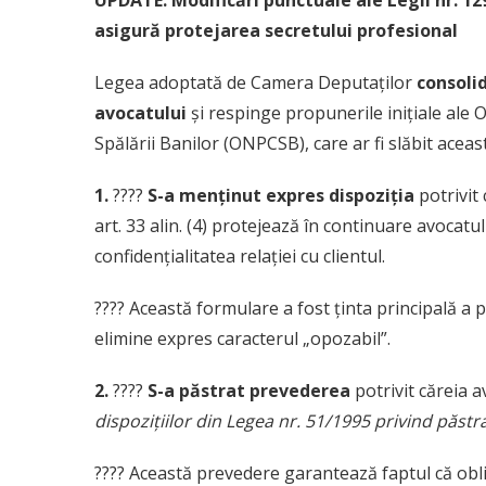
UPDATE: Modificări punctuale ale Legii nr. 
asigură protejarea secretului profesional
Legea adoptată de Camera Deputaților
consoli
avocatului
și respinge propunerile inițiale ale
Spălării Banilor (ONPCSB), care ar fi slăbit aceas
1.
????
S-a menținut expres dispoziția
potrivit
art. 33 alin. (4) protejează în continuare avocatul
confidențialitatea relației cu clientul.
???? Această formulare a fost ținta principală a 
elimine expres caracterul „opozabil”.
2.
????
S-a păstrat prevederea
potrivit căreia a
dispozițiilor din Legea nr. 51/1995 privind păstr
???? Această prevedere garantează faptul că oblig