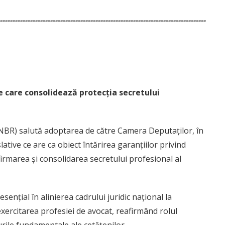
----------------------------------------------------------------------------------
 care consolidează protecția secretului
BR) salută adoptarea de către Camera Deputaților, în
lative ce are ca obiect întărirea garanțiilor privind
afirmarea și consolidarea secretului profesional al
sențial în alinierea cadrului juridic național la
xercitarea profesiei de avocat, reafirmând rolul