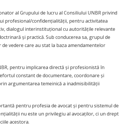
onator al Grupului de lucru al Consiliului UNBR privind
i profesional/confidențialității, pentru activitatea
iv, dialogul interinstituțional cu autoritățile relevante
octrinară și practică. Sub conducerea sa, grupul de
lor de vedere care au stat la baza amendamentelor
NBR, pentru implicarea directă și profesionistă în
u efortul constant de documentare, coordonare și
 prin argumentarea temeinică a inadmisibilității
ortantă pentru profesia de avocat și pentru sistemul de
țialității nu este un privilegiu al avocaților, ci un drept
iile acestora.