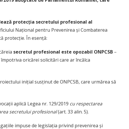
129/2019 adoptate de Parlamentul României, care
dează protecția secretului profesional al
 Oficiului Național pentru Prevenirea și Combaterea
tă protecție. În esență:
 căreia
secretul profesional este opozabil ONPCSB
–
 împotriva oricărei solicitări care ar încălca
proiectului inițial susținut de ONPCSB, care urmărea să
vocații aplică Legea nr. 129/2019
cu respectarea
area secretului profesional
(art. 33 alin. 5).
ațiile impuse de legislația privind prevenirea și