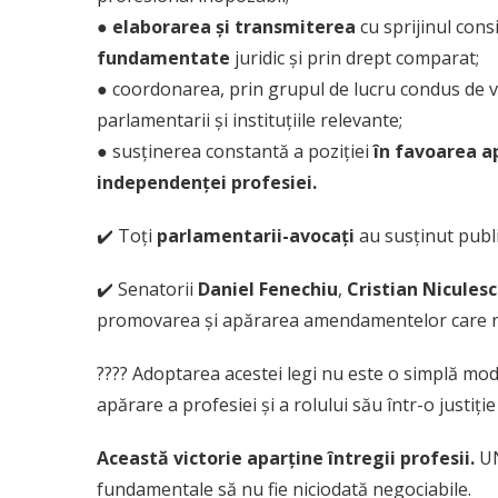
● elaborarea și transmiterea
cu sprijinul consi
fundamentate
juridic și prin drept comparat;
●
coordonarea, prin grupul de lucru condus de 
parlamentarii și instituțiile relevante;
●
susținerea constantă a poziției
în favoarea a
independenței profesiei.
✔️ Toți
parlamentarii-avocați
au susținut public
✔️ Senatorii
Daniel Fenechiu
,
Cristian Nicules
promovarea și apărarea amendamentelor care ref
???? Adoptarea acestei legi nu este o simplă modi
apărare a profesiei și a rolului său într-o justiție
Această victorie aparține întregii profesii.
UN
fundamentale să nu fie niciodată negociabile.