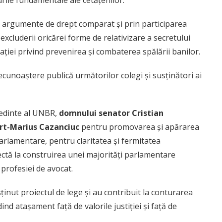
urile fundamentale ale cetățenilor.
e, argumente de drept comparat și prin participarea
excluderii oricărei forme de relativizare a secretului
slației privind prevenirea și combaterea spălării banilor.
cunoaștere publică următorilor colegi și susținători ai
ședinte al UNBR,
domnului senator Cristian
rt-Marius Cazanciuc
pentru promovarea și apărarea
arlamentare, pentru claritatea și fermitatea
rectă la construirea unei majorități parlamentare
 profesiei de avocat.
ținut proiectul de lege și au contribuit la conturarea
ind atașament față de valorile justiției și față de