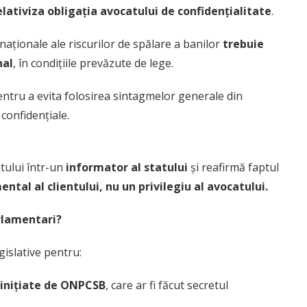
elativiza obligația avocatului de confidențialitate
.
 naționale ale riscurilor de spălare a banilor
trebuie
nal
, în condițiile prevăzute de lege.
entru a evita folosirea sintagmelor generale din
 confidențiale.
tului într-un
informator al statului
și reafirmă faptul
tal al clientului, nu un privilegiu al avocatului.
 parlamentari?
gislative pentru:
inițiate de ONPCSB
, care ar fi făcut secretul