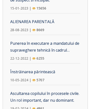
de suspect si inculpat.
15-01-2023 |
15656
ALIENAREA PARENTALĂ
28-08-2023 |
8669
Punerea în executare a mandatului de
supraveghere tehnică în cadrul
urmăririi penale. Vicii procedurale care
22-12-2022 |
6255
pot fi invocate în camera preliminară.
Înstrăinarea părintească
10-05-2024 |
5707
Ascultarea copilului în procesele civile.
Un rol important, dar nu dominant.
19-02-2024 |
4861